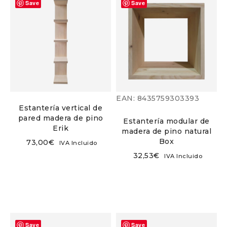
Save
Save
EAN:
8435759303393
Estantería vertical de
pared madera de pino
Estantería modular de
Erik
madera de pino natural
Box
73,00
€
IVA Incluido
32,53
€
IVA Incluido
Save
Save