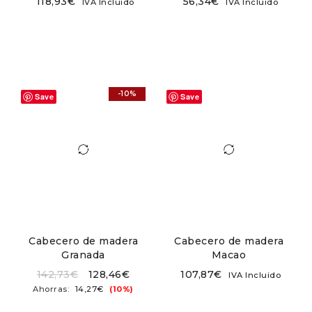
118,93
€
56,34
€
IVA Incluido
IVA Incluido
-10%
Save
Save
Cabecero de madera
Cabecero de madera
Granada
Macao
142,73
€
128,46
€
107,87
€
IVA Incluido
Ahorras:
14,27
€
(10%)