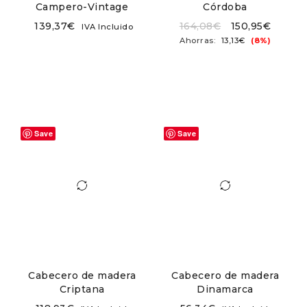
Campero-Vintage
Córdoba
139,37
€
164,08
€
150,95
€
IVA Incluido
Ahorras:
13,13
€
(8%)
Save
Save
Cabecero de madera
Cabecero de madera
Criptana
Dinamarca