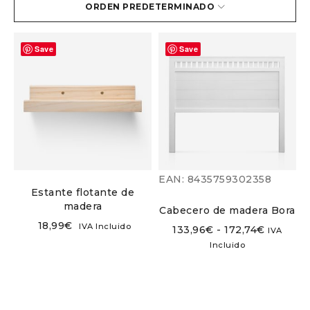
ORDEN PREDETERMINADO
Save
Save
EAN:
8435759302358
Estante flotante de
madera
Cabecero de madera Bora
18,99
€
IVA Incluido
133,96
€
-
172,74
€
IVA
Incluido