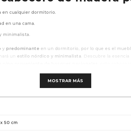
 en cualquier dormitorio.
ad en una cama.
y minimalista.
o
y
predominante
en un dormitorio, por lo que es el mueb
onará un
estilo nórdico y minimalista
. Descubre la esencia
 pino proveniente de bosques nacionales
, este cabecero 
o nórdico para camas de 180 (190 x 50 cm) que se adapta a 
MOSTRAR MÁS
 a un cabecero de mad
D
 x 50 cm
ncanto, gracias al
trabajo artesanal
que resalta la belleza