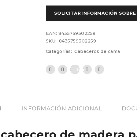
EAN:
8435759302259
SKU:
8435759302259
Categorías:
Cabeceros de cama
Save
N
INFORMACIÓN ADICIONAL
DOC
 cabecero de madera p