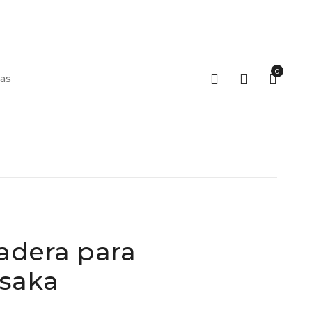
0
as
adera para
saka