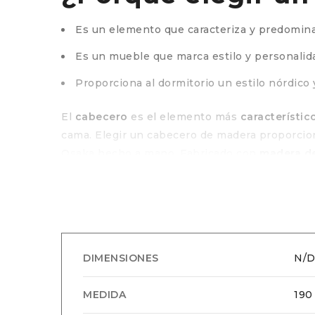
Es un elemento que caracteriza y predomina
Es un mueble que marca estilo y personalid
Proporciona al dormitorio un estilo nórdico 
El
cabecero
es el elemento más
característic
cama. Elegir un cabecero de madera proporci
Osaka hecho a mano. Fabricado con
madera de
Es un cabecero de palillería/listones de estil
¿Qué caracteriza
Cada pieza es única y diferente.
DIMENSIONES
N/
Su fabricación es sostenible y responsable.
MEDIDA
190
Cada pieza es única, con su propio carácter y e