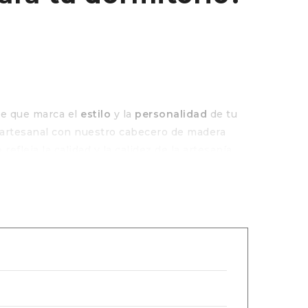
le que marca el
estilo
y la
personalidad
de tu
 artesanal con nuestro cabecero de madera
refleja la calidad y la calidez de la artesanía.
tus necesidades de espacio y diseño.
era hecho a mano?
 natural de la madera. Nuestro compromiso con