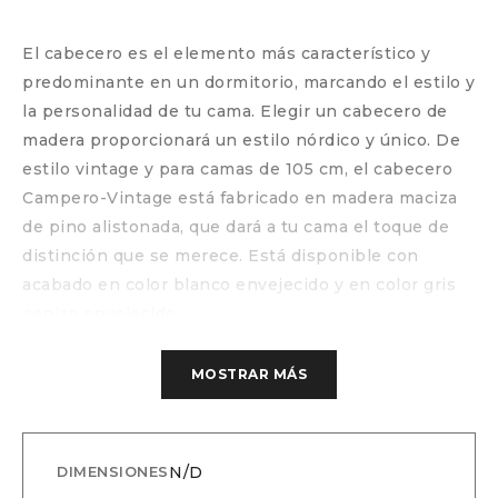
El cabecero es el elemento más característico y
predominante en un dormitorio, marcando el estilo y
la personalidad de tu cama. Elegir un cabecero de
madera proporcionará un estilo nórdico y único. De
estilo vintage y para camas de 105 cm, el cabecero
Campero-Vintage está fabricado en madera maciza
de pino alistonada, que dará a tu cama el toque de
distinción que se merece. Está disponible con
acabado en color blanco envejecido y en color gris
ceniza envejecido.
MOSTRAR MÁS
N/D
DIMENSIONES