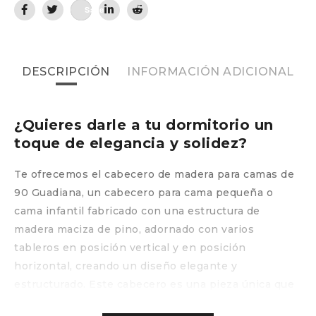
Save
DESCRIPCIÓN
INFORMACIÓN ADICIONAL
¿Quieres darle a tu dormitorio un
toque de elegancia y solidez?
Te ofrecemos el cabecero de madera para camas de
90 Guadiana, un cabecero para cama pequeña o
cama infantil fabricado con una estructura de
madera maciza de pino, adornado con varios
tableros en posición vertical y en posición
horizontal, creando un diseño elegante y
estructurado. Este cabecero es una pieza única que
embellecerá por completo tu dormitorio, aportando