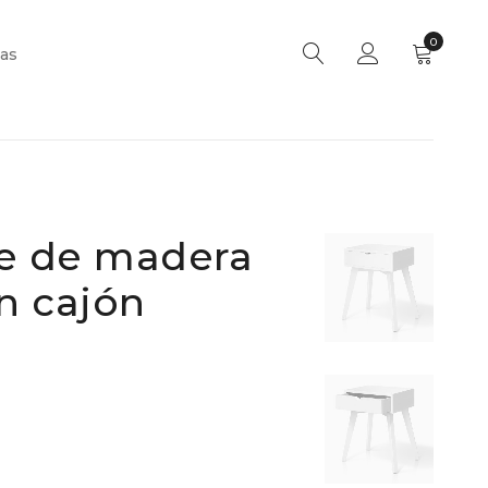
0
as
e de madera
n cajón