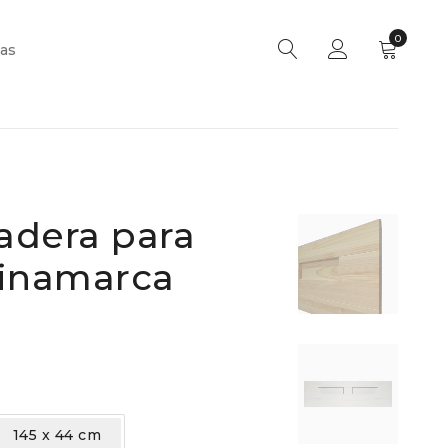
0
as
adera para
Dinamarca
145 x 44 cm