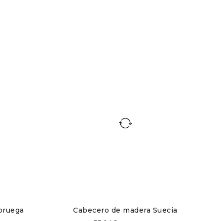
 natural de la madera. Nuestro compromiso con
se elabora cada pieza. Ofrecemos una gama de
e madera modelo Dinamarca está disponible en
5×44 cm)
y
camas de 150 (160×44 cm)
. Añade un
la belleza atemporal de la madera en un diseño
odas y cajoneras
,
estanterías
,
camas
y
mesas
.
oruega
Cabecero de madera Suecia