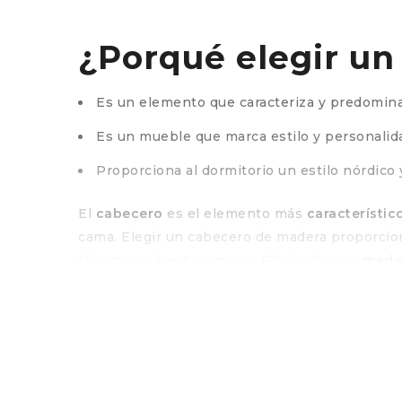
¿Porqué elegir un
Es un elemento que caracteriza y predomina
Es un mueble que marca estilo y personalid
Proporciona al dormitorio un estilo nórdico 
El
cabecero
es el elemento más
característic
cama. Elegir un cabecero de madera proporci
Dinamarca hecho a mano. Fabricado con
mader
artesanía. Es un cabecero de estilo nórdico y 
¿Qué caracteriza
Cada pieza es única y diferente.