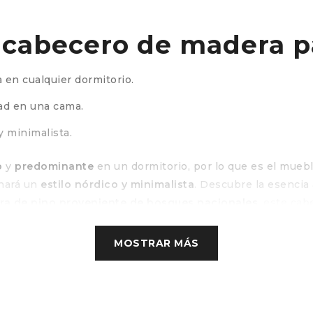
 cabecero de madera p
 en cualquier dormitorio.
ad en una cama.
y minimalista.
o
y
predominante
en un dormitorio, por lo que es el mueb
onará un
estilo nórdico y minimalista
. Descubre la esencia
a de pino proveniente de bosques nacionales
, este cabe
clásico para camas de 105 (110 x 44 cm) que se adapta a tu
MOSTRAR MÁS
 a un cabecero de mad