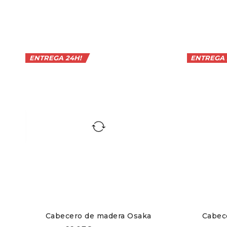
Su fabricación es sostenible y responsable.
Cada pieza es única, con su propio carácter y e
la sostenibilidad se refleja en el origen resp
acabados y lacados personalizables, desde ton
ENTREGA 24H!
ENTREGA 
diferentes medidas
para camas de 90 (100×44 
toque de autenticidad y calidez a tu dormitor
funcional y elegante. ¡Haz de tu espacio un ref
Puedes completar tus estancias con otros de
Cabecero de madera Osaka
Cabec