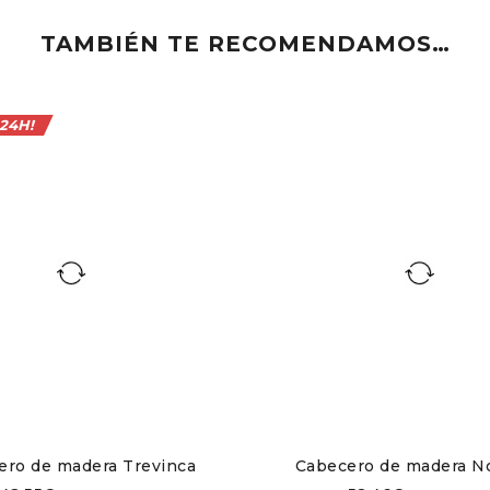
TAMBIÉN TE RECOMENDAMOS…
ncanto, gracias al
trabajo artesanal
que resalta la belleza
onsable de la madera y en el cuidado artesanal con el que 
os naturales hasta tonalidades más claras. El cabecero d
24H!
cm)
,
para camas de 105 (110×44 cm)
,
para camas de 135 (14
io con nuestro cabecero de madera artesanal. Experimenta 
ugio acogedor y natural!
 nuestros muebles de madera, como
mesitas de noche
,
cóm
ero de madera Trevinca
Cabecero de madera N