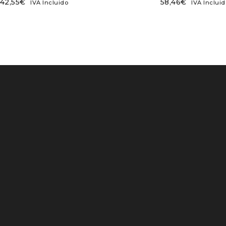
42,55
€
58,46
€
IVA Incluido
IVA Incluid