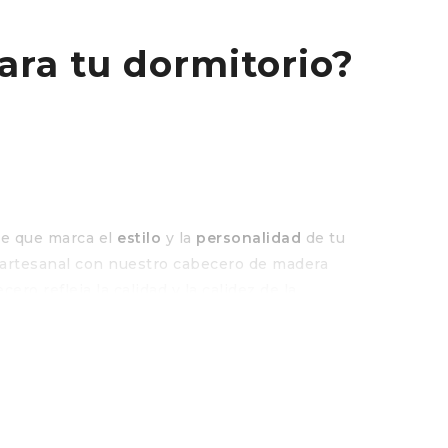
ara tu dormitorio?
le que marca el
estilo
y la
personalidad
de tu
 artesanal con nuestro cabecero de madera
cero refleja la calidad y la calidez de la
s necesidades de espacio y diseño.
era hecho a mano?