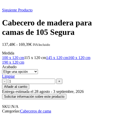
Siguiente Producto
Cabecero de madera para
camas de 105 Segura
Rango
137,48
€
-
169,39
€
IVA Incluido
de
Medida
precios:
100 x 120 cm
115 x 120 cm
145 x 120 cm
160 x 120 cm
desde
190 x 120 cm
137,48€
Acabado
hasta
169,39€
Limpiar
Cabecero
de
Añadir al carrito
madera
Entrega estimada el 28 agosto - 3 septiembre, 2026
para
camas
de
SKU:
N/A
105
Categorías:
Cabeceros de cama
Segura