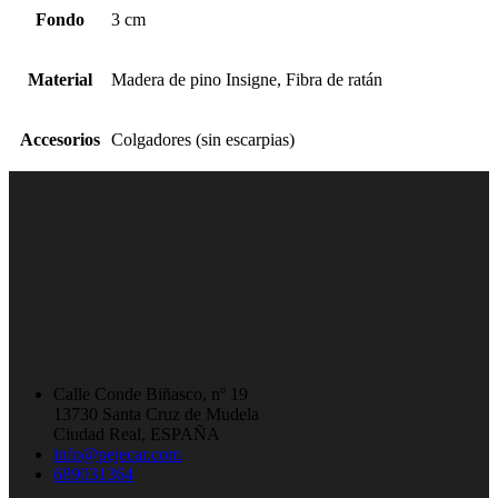
Fondo
3 cm
Material
Madera de pino Insigne, Fibra de ratán
Accesorios
Colgadores (sin escarpias)
Calle Conde Biñasco, nº 19
13730 Santa Cruz de Mudela
Ciudad Real, ESPAÑA
info@pejecar.com
689031364