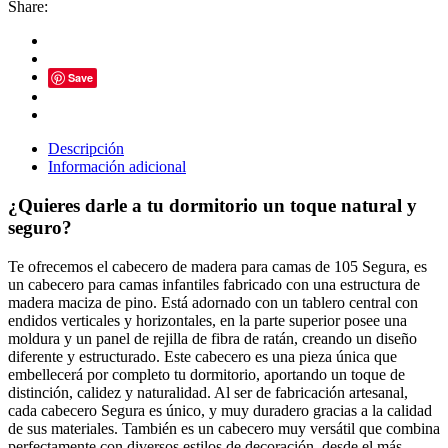
Share:
cantidad
Save
Descripción
Información adicional
¿Quieres darle a tu dormitorio un toque natural y
seguro?
Te ofrecemos el cabecero de madera para camas de 105 Segura, es
un cabecero para camas infantiles fabricado con una estructura de
madera maciza de pino. Está adornado con un tablero central con
endidos verticales y horizontales, en la parte superior posee una
moldura y un panel de rejilla de fibra de ratán, creando un diseño
diferente y estructurado. Este cabecero es una pieza única que
embellecerá por completo tu dormitorio, aportando un toque de
distinción, calidez y naturalidad. Al ser de fabricación artesanal,
cada cabecero Segura es único, y muy duradero gracias a la calidad
de sus materiales. También es un cabecero muy versátil que combina
perfectamente con diversos estilos de decoración, desde el más