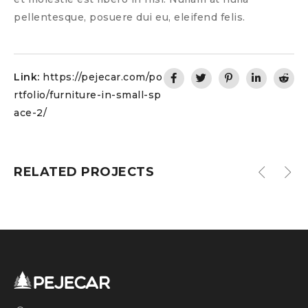
pellentesque, posuere dui eu, eleifend felis.
Link:
https://pejecar.com/po
rtfolio/furniture-in-small-sp
ace-2/
Coffee Table
RELATED PROJECTS
in
TABLES
,
WOOD DESIGN