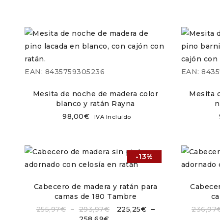
EAN:
8435759305236
EAN:
8435
Mesita de noche de madera color
Mesita 
blanco y ratán Rayna
n
98,00
€
IVA Incluido
-13%
Cabecero de madera y ratán para
Cabecer
camas de 180 Tambre
ca
255,97
€
–
293,97
€
225,25
€
–
236,97
258,69
€