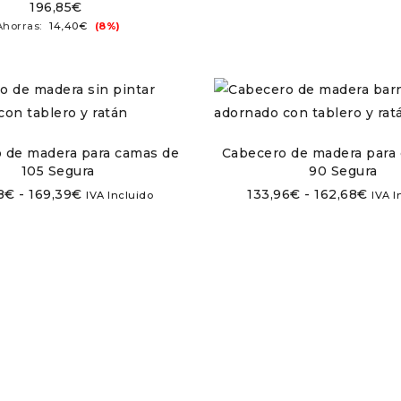
196,85
€
Ahorras:
14,40
€
(8%)
 de madera para camas de
Cabecero de madera para
105 Segura
90 Segura
8
€
-
169,39
€
133,96
€
-
162,68
€
IVA Incluido
IVA I