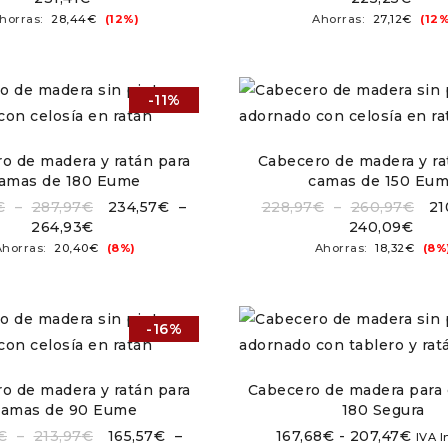
horras:
28,44
€
(12%)
Ahorras:
27,12
€
(12%
-11%
o de madera y ratán para
Cabecero de madera y ra
amas de 180 Eume
camas de 150 Eu
€
–
287,97
€
234,57
€
–
228,97
€
–
260,97
€
21
264,93
€
240,09
€
Ahorras:
20,40
€
(8%)
Ahorras:
18,32
€
(8%
-16%
o de madera y ratán para
Cabecero de madera para
camas de 90 Eume
180 Segura
€
–
213,97
€
165,57
€
–
167,68
€
-
207,47
€
IVA I