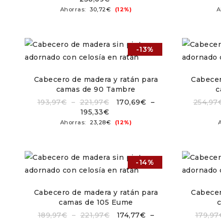
Ahorras:
30,72
€
(12%)
A
-13%
Cabecero de madera y ratán para
Cabecer
camas de 90 Tambre
c
193,97
€
–
221,97
€
170,69
€
–
254,97
195,33
€
Ahorras:
23,28
€
(12%)
-14%
Cabecero de madera y ratán para
Cabecer
camas de 105 Eume
189,97
€
–
221,97
€
174,77
€
–
179,97