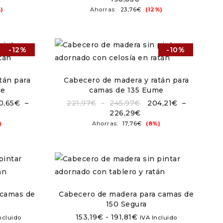
)
Ahorras:
23,76
€
(12%)
-12%
-10%
tán para
Cabecero de madera y ratán para
me
camas de 135 Eume
0,65
€
–
221,97
€
–
245,97
€
204,21
€
–
226,29
€
)
Ahorras:
17,76
€
(8%)
 camas de
Cabecero de madera para camas de
150 Segura
153,19
€
-
191,81
€
ncluido
IVA Incluido