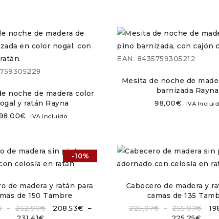
EAN:
8435759305212
759305229
Mesita de noche de mader
barnizada Rayna
de noche de madera color
ogal y ratán Rayna
98,00
€
IVA Inclui
98,00
€
IVA Incluido
-10%
o de madera y ratán para
Cabecero de madera y ra
mas de 150 Tambre
camas de 135 Tam
€
–
262,97
€
208,53
€
–
225,97
€
–
255,97
€
19
231,41
€
225,25
€