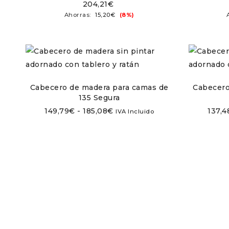
204,21
€
Ahorras:
15,20
€
(8%)
Cabecero de madera para camas de
Cabecero
135 Segura
149,79
€
-
185,08
€
137,4
IVA Incluido